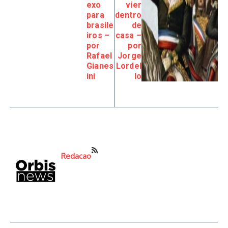
exo
vier
para
dentro
brasile
de
iros –
casa –
por
por
Rafael
Jorge
Gianes
Lordel
ini
lo
Redacao