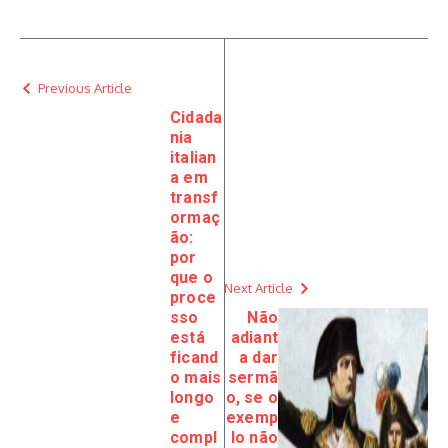
Previous Article
Cidada
nia
italian
a em
transf
ormaç
ão:
por
que o
Next Article
proce
sso
Não
está
adiant
ficand
a dar
o mais
sermã
longo
o, se o
e
exemp
compl
lo não