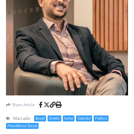
Share Article
Marcado:
Brasil
Direito
home
Opinião
Política
Previdência Social