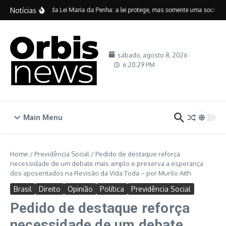
Ir para o conteúdo
Notícias
Vinte anos da Lei Maria da Penha: a lei protege, mas somente uma sociedade 
sábado, agosto 8, 2026
6:20:30 PM
Main Menu
Home
/
Previdência Social
/
Pedido de destaque reforça
necessidade de um debate mais amplo e preserva a esperança
dos aposentados na Revisão da Vida Toda – por Murilo Aith
Brasil
Direito
Opinião
Política
Previdência Social
Pedido de destaque reforça
necessidade de um debate