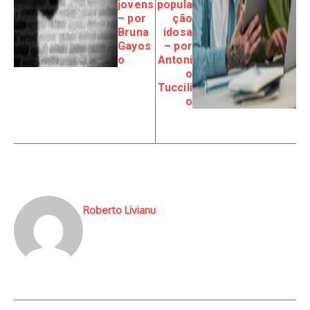
jovens
popula
– por
ção
Bruna
idosa
Gayos
– por
o
Antoni
o
Tuccili
o
Roberto Livianu