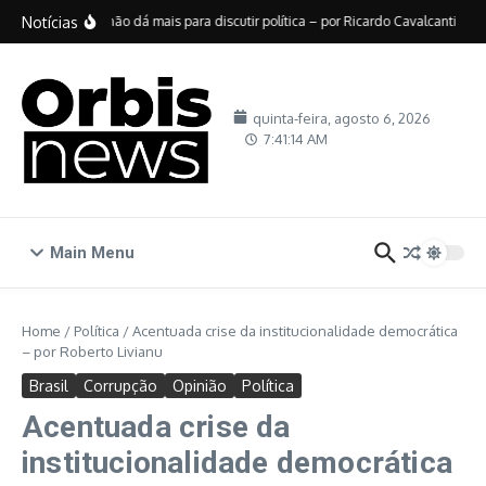
Ir para o conteúdo
Notícias
No Brasil, não dá mais para discutir política – por Ricardo Cavalcanti
Des
quinta-feira, agosto 6, 2026
7:41:15 AM
Main Menu
Home
/
Política
/
Acentuada crise da institucionalidade democrática
– por Roberto Livianu
Brasil
Corrupção
Opinião
Política
Acentuada crise da
institucionalidade democrática