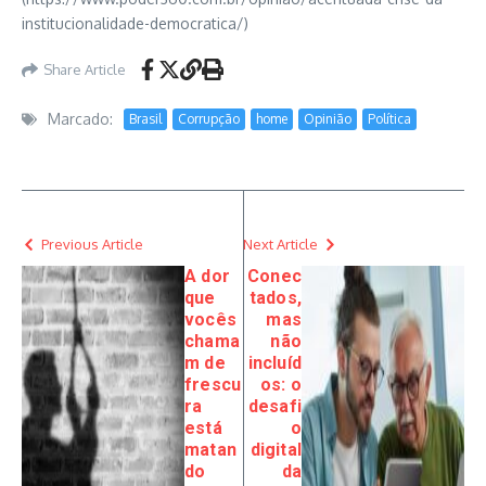
institucionalidade-democratica/)
Share Article
Marcado:
Brasil
Corrupção
home
Opinião
Política
Previous Article
Next Article
A dor
Conec
que
tados,
vocês
mas
chama
não
m de
incluíd
frescu
os: o
ra
desafi
está
o
matan
digital
do
da