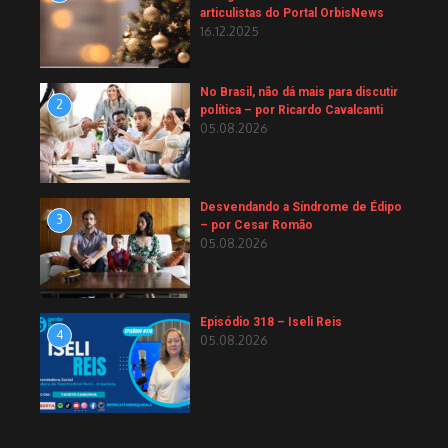
articulistas do Portal OrbisNews
16.12.2025
No Brasil, não dá mais para discutir
2
política – por Ricardo Cavalcanti
05.08.2026
Desvendando a Síndrome de Édipo
3
– por Cesar Romão
05.08.2026
Episódio 318 – Iseli Reis
4
05.08.2026