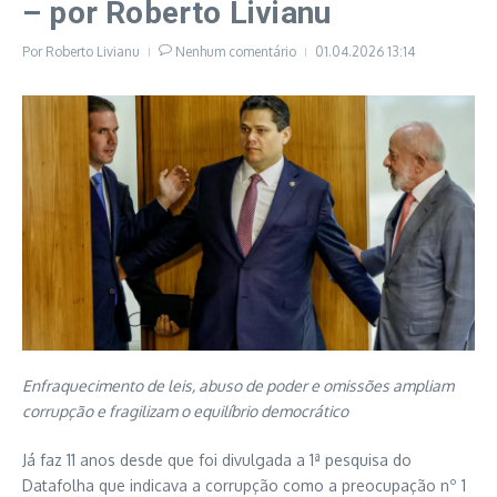
– por Roberto Livianu
Por
Roberto Livianu
Nenhum comentário
01.04.2026
13:14
Enfraquecimento de leis, abuso de poder e omissões ampliam
corrupção e fragilizam o equilíbrio democrático
Já faz 11 anos desde que foi divulgada a 1ª pesquisa do
Datafolha que indicava a corrupção como a preocupação nº 1