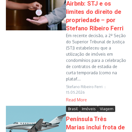
Airbnb: STJ e os
limites do direito de
propriedade – por
Stefano Ribeiro Ferri
Em recente decisão, a 2ª Seção
do Superior Tribunal de Justiça
(STJ) estabeleceu que a
utilização de imóveis em
condomínios para a celebração
de contratos de estadia de
curta temporada (como na
plataf...
Stefano Ribeiro Ferri
15.05.2026
Read More
Brasil
Imóveis
Viagem
Península Três
Marias inclui frota de