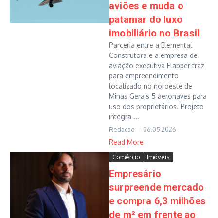
aviões e muda o
patamar do luxo
imobiliário no Brasil
Parceria entre a Elemental
Construtora e a empresa de
aviação executiva Flapper traz
para empreendimento
localizado no noroeste de
Minas Gerais 5 aeronaves para
uso dos proprietários. Projeto
integra ...
Redacao
06.05.2026
Read More
Comércio
Imóveis
Empresário
surpreende mercado
e compra 6,3 milhões
de m² em frente ao