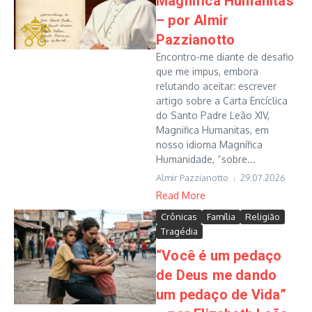
Magnifica Humanitas
– por Almir
Pazzianotto
Encontro-me diante de desafio
que me impus, embora
relutando aceitar: escrever
artigo sobre a Carta Encíclica
do Santo Padre Leão XIV,
Magnifica Humanitas, em
nosso idioma Magnífica
Humanidade, “sobre...
Almir Pazzianotto
29.07.2026
Read More
Crônicas
Família
Religião
Tragédia
“Você é um pedaço
de Deus me dando
um pedaço de Vida”