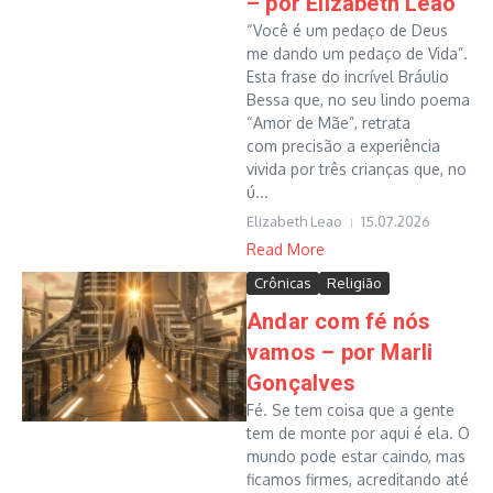
– por Elizabeth Leão
“Você é um pedaço de Deus
me dando um pedaço de Vida”.
Esta frase do incrível Bráulio
Bessa que, no seu lindo poema
“Amor de Mãe”, retrata
com precisão a experiência
vivida por três crianças que, no
ú...
Elizabeth Leao
15.07.2026
Read More
Crônicas
Religião
Andar com fé nós
vamos – por Marli
Gonçalves
Fé. Se tem coisa que a gente
tem de monte por aqui é ela. O
mundo pode estar caindo, mas
ficamos firmes, acreditando até