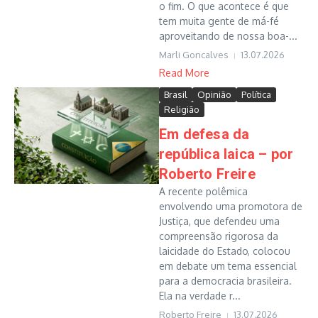
o fim. O que acontece é que
tem muita gente de má-fé
aproveitando de nossa boa-...
Marli Goncalves
13.07.2026
Read More
Brasil
Opinião
Política
Religião
Em defesa da
república laica – por
Roberto Freire
A recente polêmica
envolvendo uma promotora de
Justiça, que defendeu uma
compreensão rigorosa da
laicidade do Estado, colocou
em debate um tema essencial
para a democracia brasileira.
Ela na verdade r...
Roberto Freire
13.07.2026