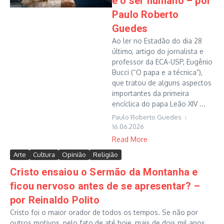
e o ser humano – por
Paulo Roberto
Guedes
Ao ler no Estadão do dia 28
último, artigo do jornalista e
professor da ECA-USP, Eugênio
Bucci (“O papa e a técnica”),
que tratou de alguns aspectos
importantes da primeira
encíclica do papa Leão XIV ...
Paulo Roberto Guedes
16.06.2026
Read More
Arte
Cultura
Opinião
Religião
Cristo ensaiou o Sermão da Montanha e
ficou nervoso antes de se apresentar? –
por Reinaldo Polito
Cristo foi o maior orador de todos os tempos. Se não por
outros motivos, pelo fato de até hoje, mais de dois mil anos