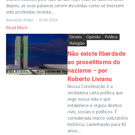
depois, as suas palavras serem discutidas como se tivessem
sido proferidas recente...
Reinaldo Polito
01.06.2026
Read More
Direito
Opinião
Política
Religião
Não existe liberdade
ao proselitismo do
nazismo – por
Roberto Livianu
Nossa Constituição é a
verdadeira carta política que
rege nossa vida e que
estabelece e regula direitos
civis, sociais e políticos. É
considerada marco civilizatório
histórico, caminhando para 40
anos...