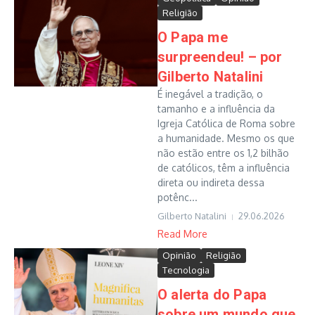
Religião
O Papa me
surpreendeu! – por
Gilberto Natalini
É inegável a tradição, o
tamanho e a influência da
Igreja Católica de Roma sobre
a humanidade. Mesmo os que
não estão entre os 1,2 bilhão
de católicos, têm a influência
direta ou indireta dessa
potênc...
Gilberto Natalini
29.06.2026
Read More
Opinião
Religião
Tecnologia
O alerta do Papa
sobre um mundo que