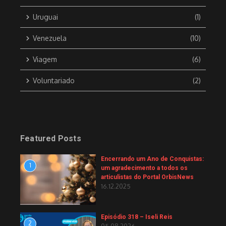
Uruguai
(1)
Venezuela
(10)
Viagem
(6)
Voluntariado
(2)
Featured Posts
Encerrando um Ano de Conquistas:
1
um agradecimento a todos os
articulistas do Portal OrbisNews
16.12.2025
Episódio 318 – Iseli Reis
2