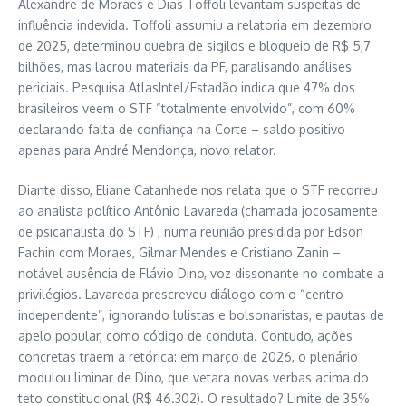
Alexandre de Moraes e Dias Toffoli levantam suspeitas de
influência indevida. Toffoli assumiu a relatoria em dezembro
de 2025, determinou quebra de sigilos e bloqueio de R$ 5,7
bilhões, mas lacrou materiais da PF, paralisando análises
periciais. Pesquisa AtlasIntel/Estadão indica que 47% dos
brasileiros veem o STF “totalmente envolvido”, com 60%
declarando falta de confiança na Corte – saldo positivo
apenas para André Mendonça, novo relator.
Diante disso, Eliane Catanhede nos relata que o STF recorreu
ao analista político Antônio Lavareda (chamada jocosamente
de psicanalista do STF) , numa reunião presidida por Edson
Fachin com Moraes, Gilmar Mendes e Cristiano Zanin –
notável ausência de Flávio Dino, voz dissonante no combate a
privilégios. Lavareda prescreveu diálogo com o “centro
independente”, ignorando lulistas e bolsonaristas, e pautas de
apelo popular, como código de conduta. Contudo, ações
concretas traem a retórica: em março de 2026, o plenário
modulou liminar de Dino, que vetara novas verbas acima do
teto constitucional (R$ 46.302). O resultado? Limite de 35%