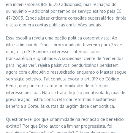
em indenizatórias (R$ 16.210 adicionais), mas recriação do
quinquênio – adicional por tempo de serviço extinto pela EC
47/2005. Especialistas criticam: consolida supersalários, dribla
o teto e onera contas públicas em bilhões anuais.
Essa escolha revela uma opção política corporativista. Ao
diluir a liminar de Dino – prorrogada de fevereiro para 25 de
março –, o STF prioriza interesses internos sobre
transparência e igualdade. A sociedade, ciente de “remendos
para inglês ver”, rejeita paliativos: penduricalhos persistem,
agora com quinquênio ressuscitado, enquanto o Master segue
sob sigilo seletivo. Tal conduta evoca o art. 319 do Código
Penal, que pune o retardar ou omitir ato de ofício por
interesse pessoal. Não se trata de juízo penal isolado, mas de
prevaricação institucional: retardar reformas substantivas
beneficia a Corte, às custas da legitimidade democrática.
Questiona-se: por que unanimidade na recriação de benefício
extinto? Por que Dino, autor da liminar progressista, foi
excluído da “psicanálise” Lavareda? O lacre de provas no