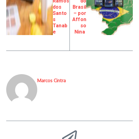
Ramos
do
dos
Brasil
Santo
– por
s
Affon
Tanab
so
e
Nina
Marcos Cintra